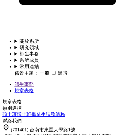
關於系所
研究領域
師生事務
系所成員
常用連結
佈景主題：
一般
黑暗
師生事務
規章表格
規章表格
類別選擇
碩士班
博士班
畢業生
課務
總務
聯絡我們
location_on
(701401) 台南市東區大學路1號