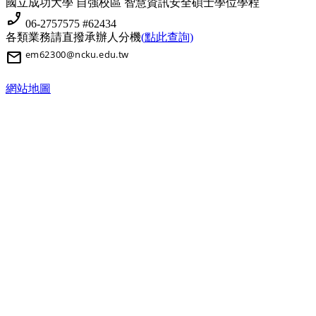
國立成功大學 自強校區 智慧資訊安全碩士學位學程
phone_enabled
06-2757575 #62434
各類業務請直撥承辦人分機
(點此查詢)
mail
網站地圖